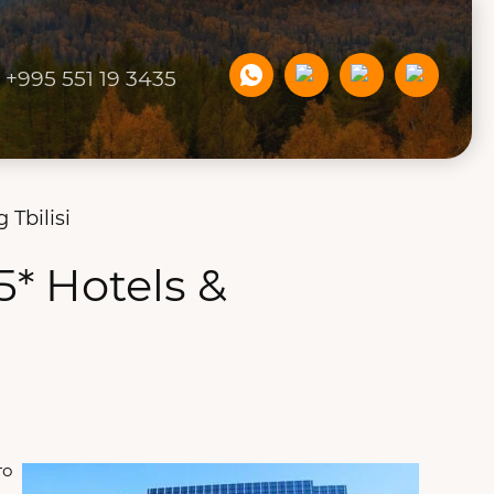
+995 551 19 3435
Tbilisi
* Hotels &
го