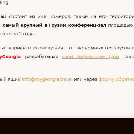
ling.
isi
состоит из 246 номеров, также на его территор
и
самый крупный в Грузии конференц-зал
площадью
сего за 2 года.
ные варианты размещения – от экономных гестхаусов 
yGeorgia
, разрабатывая
свои фирменные туры
,
так
нный ящик
info@mygeorgia.travel
или через
форму обратно