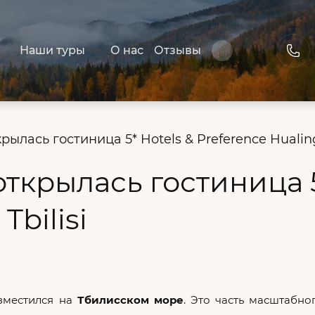
Наши туры
О нас
Отзывы
рылась гостиница 5* Hotels & Preference Hualing 
открылась гостиница 5
Tbilisi
азместился на
Тбилисском море
. Это часть масштабно