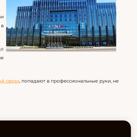
ии
 в
до
же
й связи
, попадают в профессиональные руки, не